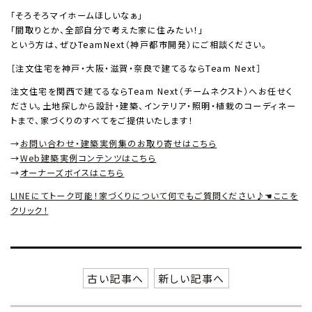
「そろそろマイホームほしいなぁ」
「間取りとか、全部自分で考えた家に住みたい！」
という方は、ぜひTeamNext（神戸都市開発）にご相談ください。
［注文住宅を神戸・大阪・滋賀・奈良で建てるならTeam Next］
注文住宅を関西で建てるならTeam Next（チームネクスト）へお任せく
ださい。土地探しから設計・建築、インテリア・照明・植栽のコーディネー
トまで、家づくりのすべてをご提供いたします！
→
お問い合わせ・建築実例集のお取り寄せはこちら
→
Web建築実例コンテンツはこちら
→
オーナーズボイスはこちら
LINEにてトーク可能！家づくりについて何でもご質問ください♪☚ここを
クリック！
古い記事へ
新しい記事へ