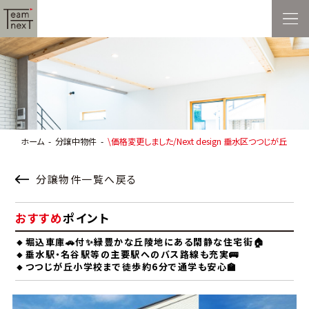
ホーム
分譲中物件
\価格変更しました/Next design 垂水区つつじが丘
分譲物件一覧へ戻る
おすすめ
ポイント
🔸堀込車庫🚗付✨緑豊かな丘陵地にある閑静な住宅街🏠
🔸垂水駅・名谷駅等の主要駅へのバス路線も充実🚌
🔸つつじが丘小学校まで徒歩約6分で通学も安心🏫