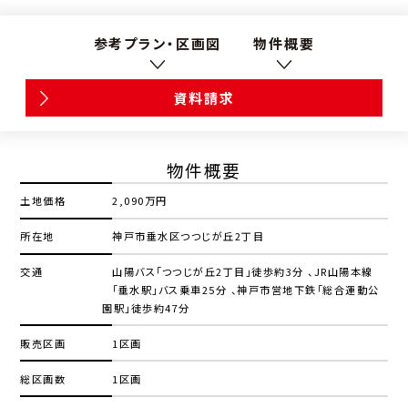
参考プラン・区画図
物件概要
資料請求
物件概要
土地価格
2,090万円
所在地
神戸市垂水区つつじが丘2丁目
交通
山陽バス「つつじが丘2丁目」徒歩約3分 、JR山陽本線
「垂水駅」バス乗車25分 、神戸市営地下鉄「総合運動公
園駅」徒歩約47分
販売区画
1区画
総区画数
1区画