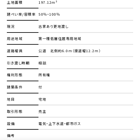
土地面積
197.12m²
建ぺい率/容積率
50％・100％
現況
古家あり更地渡し
用途地域
第一種低層住居専用地域
道路幅員
公道 北側約6.0ｍ（接道幅12.2ｍ）
引き渡し時期
相談
権利形態
所有権
建築条件
付
地目
宅地
取引形態
売主
設備
電気・上下水道・都市ガス
備考