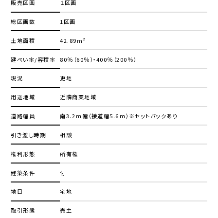
販売区画
１区画
総区画数
1区画
土地面積
42.89m²
建ぺい率/容積率
80％（60％）・400％（200％）
現況
更地
用途地域
近隣商業地域
道路幅員
南3.2ｍ幅（接道幅5.6ｍ）※セットバックあり
引き渡し時期
相談
権利形態
所有権
建築条件
付
地目
宅地
取引形態
売主