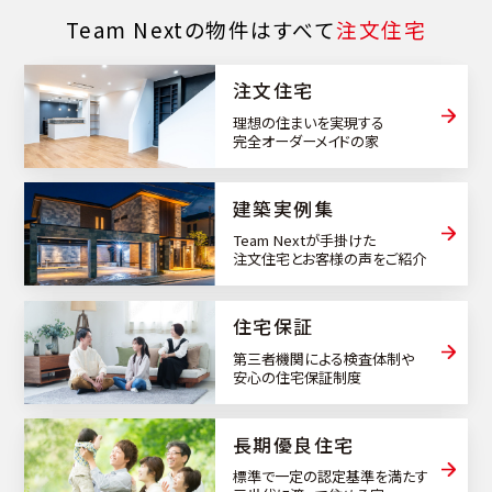
Team Nextの物件はすべて
注文住宅
注文住宅
理想の住まいを実現する
完全オーダーメイドの家
建築実例集
Team Nextが手掛けた
注文住宅とお客様の声をご紹介
住宅保証
第三者機関による検査体制や
安心の住宅保証制度
⻑期優良住宅
標準で一定の認定基準を満たす