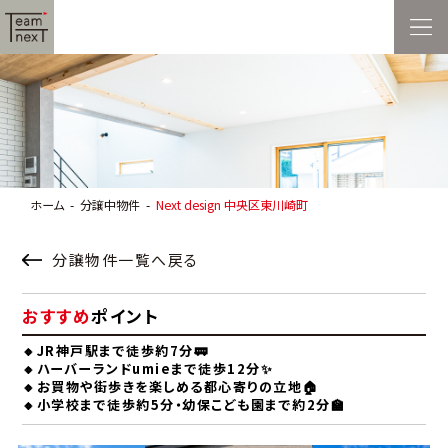
ホーム
分譲中物件
Next design 中央区東川崎町
分譲物件一覧へ戻る
おすすめ
ポイント
🔸JR神戸駅まで徒歩約7分🚃
🔸ハーバーランドumieまで徒歩12分✨
🔸お買物や街歩きを楽しめる都心寄りの立地🏠
🔸小学校まで徒歩約5分・幼保こども園まで約2分🏫