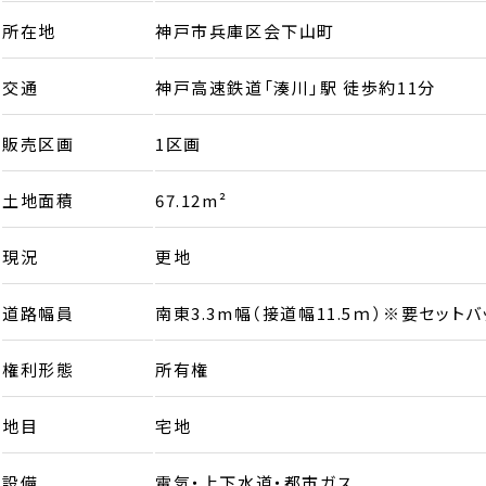
所在地
神戸市兵庫区会下山町
交通
神戸高速鉄道「湊川」駅 徒歩約11分
販売区画
1区画
土地面積
67.12m²
現況
更地
道路幅員
南東3.3m幅（接道幅11.5ｍ）※要セットバッ
権利形態
所有権
地目
宅地
設備
電気・上下水道・都市ガス