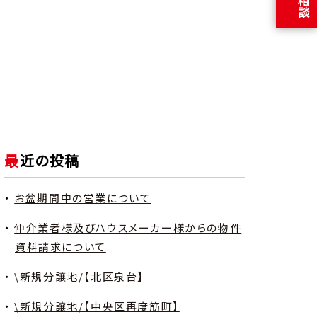
最近の投稿
お盆期間中の営業について
仲介業者様及びハウスメーカー様からの物件
資料請求について
\新規分譲地/【北区泉台】
\新規分譲地/【中央区再度筋町】