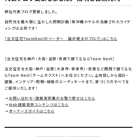
弊社代表ブログ更新しました。
自然光を最大限に生かした照明計画！某沖縄ホテルの洗練されたライテ
ィングは必見です！
「注文住宅TeamNextのリーダー 福井健太のブログ」はこちら
［注文住宅を神戸・大阪・滋賀・奈良で建てるならTeam Next］
注文住宅を大阪・神戸・滋賀（大津市・草津市）・奈良など関西で建てるな
らTeam Next（チームネクスト）へお任せください。土地探しから設計・
建築、インテリア・照明・植栽のコーディネートまで、家づくりのすべてを
ご提供いたします！
→
お問い合わせ・建築実例集のお取り寄せはこちら
→
Web建築実例コンテンツはこちら
→
オーナーズボイスはこちら