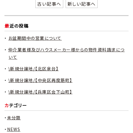
古い記事へ
新しい記事へ
最近の投稿
お盆期間中の営業について
仲介業者様及びハウスメーカー様からの物件資料請求につ
いて
\新規分譲地/【北区泉台】
\新規分譲地/【中央区再度筋町】
\新規分譲地/【兵庫区会下山町】
カテゴリー
未分類
NEWS