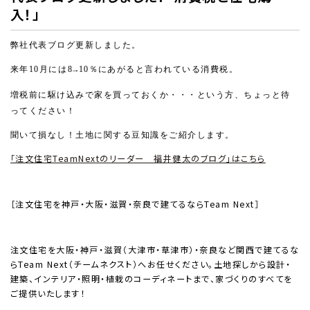
入！」
弊社代表ブログ更新しました。
来年
10
月には
8
10
％にあがると言われている消費税。
→
増税前に駆け込みで家を買っておくか・・・という方、ちょっと待
ってください！
聞いて損なし！土地に関する豆知識をご紹介します。
「注文住宅TeamNextのリーダー 福井健太のブログ」はこちら
［注文住宅を神戸・大阪・滋賀・奈良で建てるならTeam Next］
注文住宅を大阪・神戸・滋賀（大津市・草津市）・奈良など関西で建てるな
らTeam Next（チームネクスト）へお任せください。土地探しから設計・
建築、インテリア・照明・植栽のコーディネートまで、家づくりのすべてを
ご提供いたします！