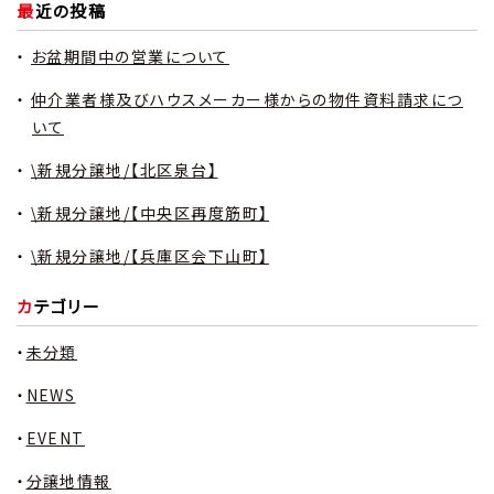
最近の投稿
お盆期間中の営業について
仲介業者様及びハウスメーカー様からの物件資料請求につ
いて
\新規分譲地/【北区泉台】
\新規分譲地/【中央区再度筋町】
\新規分譲地/【兵庫区会下山町】
カテゴリー
未分類
NEWS
EVENT
分譲地情報