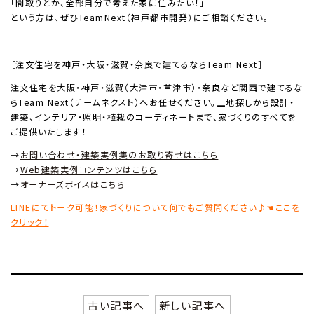
「間取りとか、全部自分で考えた家に住みたい！」
という方は、ぜひTeamNext（神戸都市開発）にご相談ください。
［注文住宅を神戸・大阪・滋賀・奈良で建てるならTeam Next］
注文住宅を大阪・神戸・滋賀（大津市・草津市）・奈良など関西で建てるな
らTeam Next（チームネクスト）へお任せください。土地探しから設計・
建築、インテリア・照明・植栽のコーディネートまで、家づくりのすべてを
ご提供いたします！
→
お問い合わせ・建築実例集のお取り寄せはこちら
→
Web建築実例コンテンツはこちら
→
オーナーズボイスはこちら
LINEにてトーク可能！家づくりについて何でもご質問ください♪☚ここを
クリック！
古い記事へ
新しい記事へ