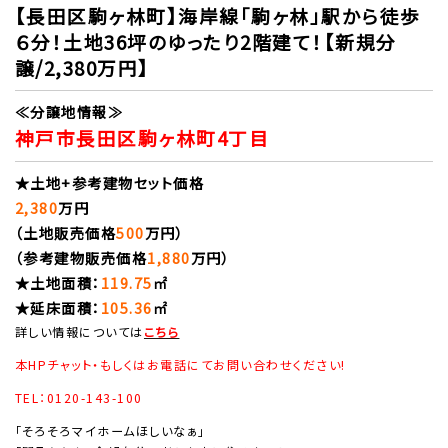
【長田区駒ヶ林町】海岸線「駒ヶ林」駅から徒歩
６分！土地36坪のゆったり2階建て！【新規分
譲/2,380万円】
≪分譲地情報≫
神戸市長田区駒ヶ林町4丁目
★土地+参考建物セット価格
2,380
万円
（土地販売価格
500
万円）
（参考建物販売価格
1,880
万円）
★土地面積：
119.75
㎡
★延床面積：
105.36
㎡
詳しい情報については
こちら
本HPチャット・もしくはお電話にてお問い合わせください!
TEL：0120-143-100
「そろそろマイホームほしいなぁ」