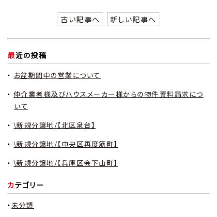
古い記事へ
新しい記事へ
最近の投稿
お盆期間中の営業について
仲介業者様及びハウスメーカー様からの物件資料請求につ
いて
\新規分譲地/【北区泉台】
\新規分譲地/【中央区再度筋町】
\新規分譲地/【兵庫区会下山町】
カテゴリー
未分類