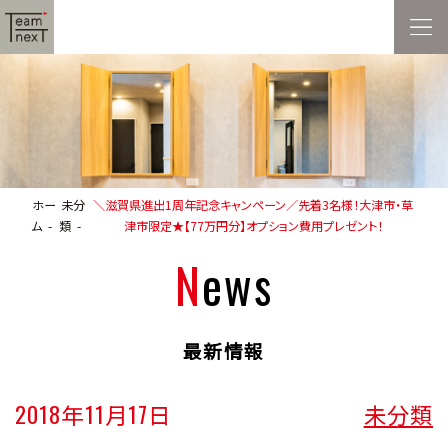
ホー
未分
＼滋賀県進出1周年記念キャンペーン／先着3名様！大津市・草
ム
類
津市限定★【77万円分】オプション費用プレゼント！
News
最新情報
2018年11月17日
未分類