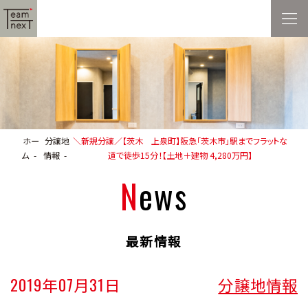
ホー
分譲地
＼新規分譲／【茨木 上泉町】阪急「茨木市」駅までフラットな
ム
情報
道で徒歩15分！【土地＋建物 4,280万円】
News
最新情報
2019年07月31日
分譲地情報