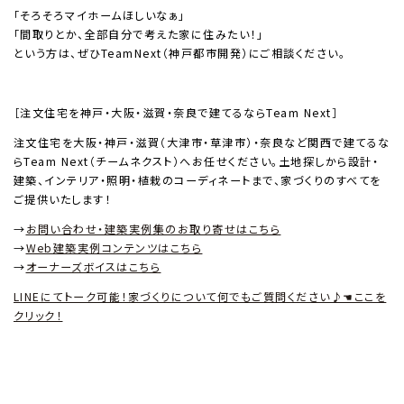
「そろそろマイホームほしいなぁ」
「間取りとか、全部自分で考えた家に住みたい！」
という方は、ぜひTeamNext（神戸都市開発）にご相談ください。
［注文住宅を神戸・大阪・滋賀・奈良で建てるならTeam Next］
注文住宅を大阪・神戸・滋賀（大津市・草津市）・奈良など関西で建てるな
らTeam Next（チームネクスト）へお任せください。土地探しから設計・
建築、インテリア・照明・植栽のコーディネートまで、家づくりのすべてを
ご提供いたします！
→
お問い合わせ・建築実例集のお取り寄せはこちら
→
Web建築実例コンテンツはこちら
→
オーナーズボイスはこちら
LINEにてトーク可能！家づくりについて何でもご質問ください♪☚ここを
クリック！