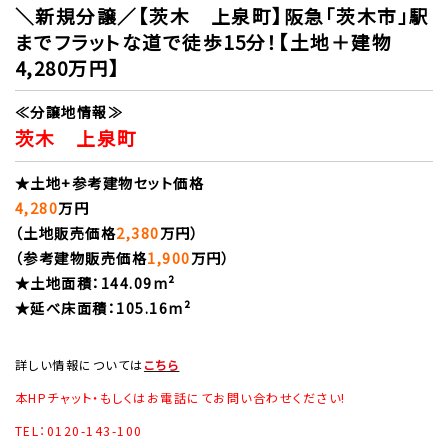
＼新規分譲／【茨木 上泉町】阪急「茨木市」駅
までフラットな道で徒歩15分！【土地＋建物
4,280万円】
≪分譲地情報≫
茨木 上泉町
★土地+参考建物セット価格
4,280
万円
（土地販売価格
2,380
万円）
（参考建物販売価格
1,900
万円）
★土地面積：144.09m²
★延べ床面積：105.16m²
詳しい情報については
こちら
本HPチャット・もしくはお電話にてお問い合わせください!
TEL：0120-143-100