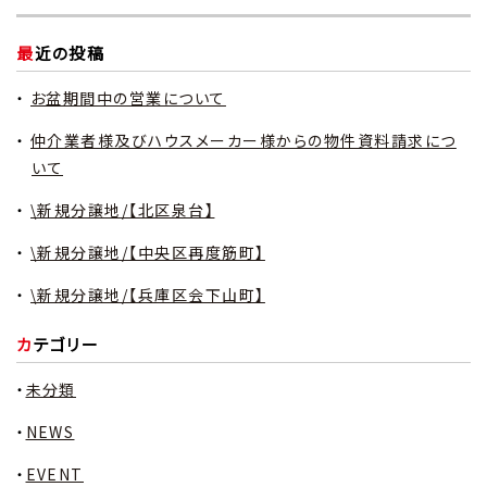
最近の投稿
お盆期間中の営業について
仲介業者様及びハウスメーカー様からの物件資料請求につ
いて
\新規分譲地/【北区泉台】
\新規分譲地/【中央区再度筋町】
\新規分譲地/【兵庫区会下山町】
カテゴリー
未分類
NEWS
EVENT