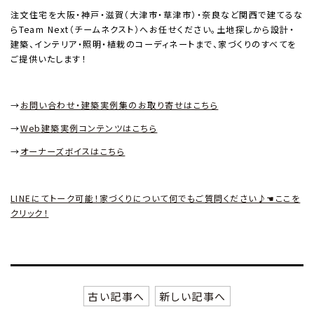
注文住宅を大阪・神戸・滋賀（大津市・草津市）・奈良など関西で建てるな
ら
Team Next
（チームネクスト）へお任せください。土地探しから設計・
建築、インテリア・照明・植栽のコーディネートまで、家づくりのすべてを
ご提供いたします！
→
お問い合わせ・建築実例集のお取り寄せはこちら
→
Web
建築実例コンテンツはこちら
→
オーナーズボイスはこちら
LINEにてトーク可能！家づくりについて何でもご質問ください♪☚ここを
クリック！
古い記事へ
新しい記事へ