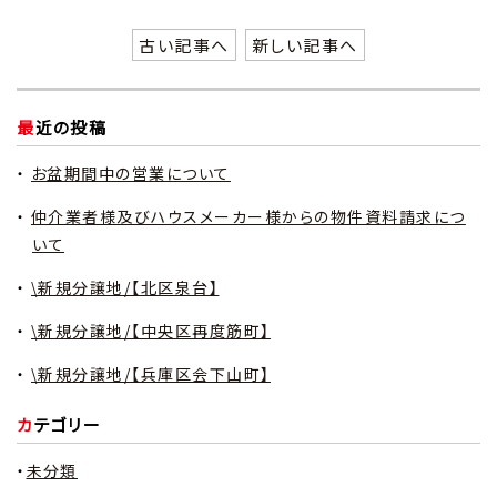
古い記事へ
新しい記事へ
最近の投稿
お盆期間中の営業について
仲介業者様及びハウスメーカー様からの物件資料請求につ
いて
\新規分譲地/【北区泉台】
\新規分譲地/【中央区再度筋町】
\新規分譲地/【兵庫区会下山町】
カテゴリー
未分類