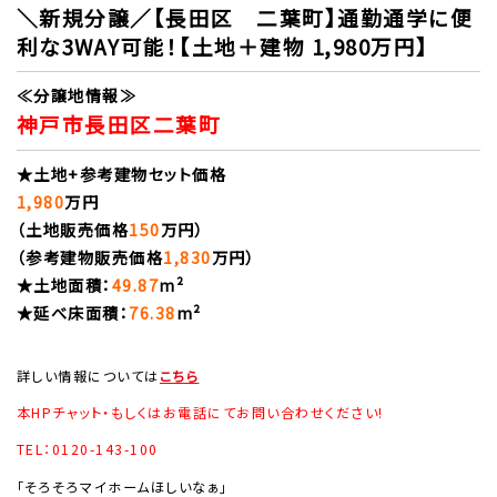
＼新規分譲／【長田区 二葉町】通勤通学に便
利な3WAY可能！【土地＋建物 1,980万円】
≪分譲地情報≫
神戸市長田区二葉町
★土地+参考建物セット価格
1,980
万円
（土地販売価格
150
万円）
（参考建物販売価格
1,830
万円）
★土地面積：
49.87
m²
★延べ床面積：
76.38
m²
詳しい情報については
こちら
本HPチャット・もしくはお電話にてお問い合わせください!
TEL：0120-143-100
「そろそろマイホームほしいなぁ」