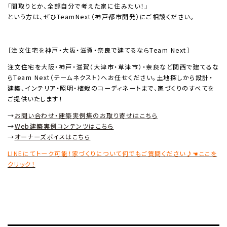
「間取りとか、全部自分で考えた家に住みたい！」
という方は、ぜひTeamNext（神戸都市開発）にご相談ください。
［注文住宅を神戸・大阪・滋賀・奈良で建てるならTeam Next］
注文住宅を大阪・神戸・滋賀（大津市・草津市）・奈良など関西で建てるな
らTeam Next（チームネクスト）へお任せください。土地探しから設計・
建築、インテリア・照明・植栽のコーディネートまで、家づくりのすべてを
ご提供いたします！
→
お問い合わせ・建築実例集のお取り寄せはこちら
→
Web建築実例コンテンツはこちら
→
オーナーズボイスはこちら
LINEにてトーク可能！家づくりについて何でもご質問ください♪☚ここを
クリック！