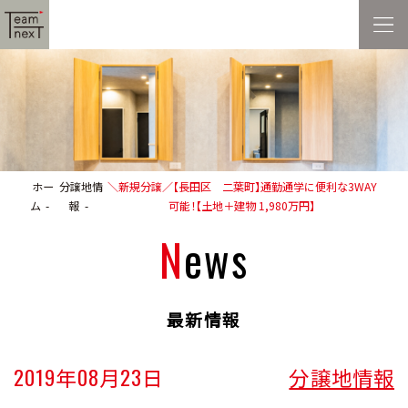
ホー
分譲地情
＼新規分譲／【長田区 二葉町】通勤通学に便利な3WAY
ム
報
可能！【土地＋建物 1,980万円】
News
最新情報
2019年08月23日
分譲地情報