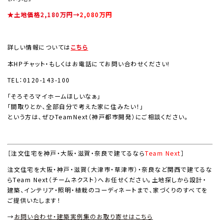
★土地価格2,180万円→
2,080万円
詳しい情報については
こちら
本HPチャット・もしくはお電話にてお問い合わせください!
TEL：0120-143-100
「そろそろマイホームほしいなぁ」
「間取りとか、全部自分で考えた家に住みたい！」
という方は、ぜひTeamNext（神戸都市開発）にご相談ください。
［注文住宅を神戸・大阪・滋賀・奈良で建てるなら
Team Next
］
注文住宅を大阪・神戸・滋賀（大津市・草津市）・奈良など関西で建てるな
らTeam Next（チームネクスト）へお任せください。土地探しから設計・
建築、インテリア・照明・植栽のコーディネートまで、家づくりのすべてを
ご提供いたします！
→
お問い合わせ・建築実例集のお取り寄せはこちら