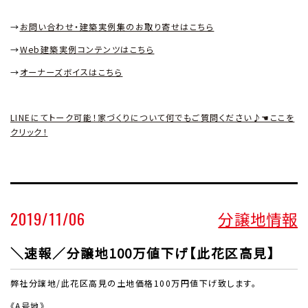
→
お問い合わせ・建築実例集のお取り寄せはこちら
→
Web
建築実例コンテンツはこちら
→
オーナーズボイスはこちら
LINEにてトーク可能！家づくりについて何でもご質問ください♪☚ここを
クリック！
2019/11/06
分譲地情報
＼速報／分譲地100万値下げ【此花区高見】
弊社分譲地/此花区高見の土地価格100万円値下げ致します。
《A号地》