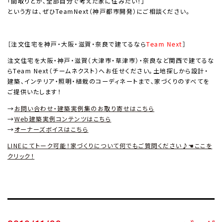
「間取りとか、全部自分で考えた家に住みたい！」
という方は、ぜひTeamNext（神戸都市開発）にご相談ください。
［注文住宅を神戸・大阪・滋賀・奈良で建てるなら
Team Next
］
注文住宅を大阪・神戸・滋賀（大津市・草津市）・奈良など関西で建てるな
らTeam Next（チームネクスト）へお任せください。土地探しから設計・
建築、インテリア・照明・植栽のコーディネートまで、家づくりのすべてを
ご提供いたします！
→
お問い合わせ・建築実例集のお取り寄せはこちら
→
Web建築実例コンテンツはこちら
→
オーナーズボイスはこちら
LINEにてトーク可能！家づくりについて何でもご質問ください♪☚ここを
クリック！