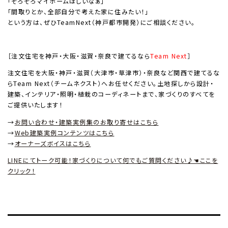
「そろそろマイホームほしいなぁ」
「間取りとか、全部自分で考えた家に住みたい！」
という方は、ぜひTeamNext（神戸都市開発）にご相談ください。
［注文住宅を神戸・大阪・滋賀・奈良で建てるなら
Team Next
］
注文住宅を大阪・神戸・滋賀（大津市・草津市）・奈良など関西で建てるな
らTeam Next（チームネクスト）へお任せください。土地探しから設計・
建築、インテリア・照明・植栽のコーディネートまで、家づくりのすべてを
ご提供いたします！
→
お問い合わせ・建築実例集のお取り寄せはこちら
→
Web建築実例コンテンツはこちら
→
オーナーズボイスはこちら
LINEにてトーク可能！家づくりについて何でもご質問ください♪☚ここを
クリック！