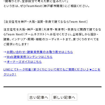
「間取りとか、全部自分で考えた家に住みたい！」
という方は、ぜひTeamNext（神戸都市開発）にご相談ください。
［注文住宅を神戸・大阪・滋賀・奈良で建てるならTeam Next］
注文住宅を大阪・神戸・滋賀（大津市・草津市）・奈良など関西で建てるな
らTeam Next（チームネクスト）へお任せください。土地探しから設計・
建築、インテリア・照明・植栽のコーディネートまで、家づくりのすべてを
ご提供いたします！
→
お問い合わせ・建築実例集のお取り寄せはこちら
→
Web建築実例コンテンツはこちら
→
オーナーズボイスはこちら
LINEにてトーク可能！家づくりについて何でもご質問ください♪☚ここを
クリック！
古い記事へ
新しい記事へ