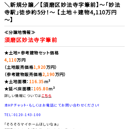
＼新規分譲／【須磨区妙法寺字筆前】～「妙法
寺駅」徒歩約5分！～ 【土地＋建物4,110万円
～】
≪分譲地情報≫
須磨区妙法寺字筆前
★土地+参考建物セット価格
4,110
万円
（土地販売価格
1,920
万円）
（参考建物販売価格
2,190
万円）
★土地面積：
116.35
m²
★延べ床面積：
105.80
m²
詳しい情報については
こちら
本HPチャット・もしくはお電話にてお問い合わせください!
TEL：0120-143-100
「そろそろマイホームほしいなぁ」