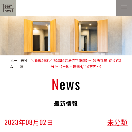
ホー
未分
＼新規分譲／【須磨区妙法寺字筆前】～「妙法寺駅」徒歩約5
ム
類
分！～ 【土地＋建物4,110万円～】
News
最新情報
2023年08月02日
未分類