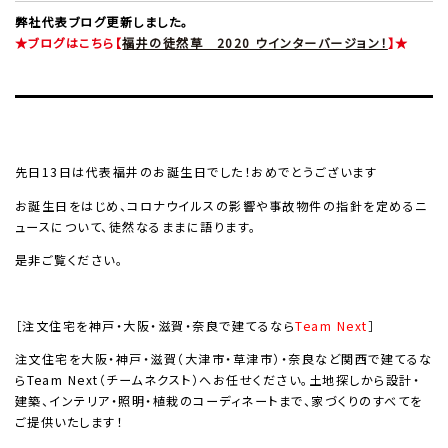
弊社代表ブログ更新しました。
★ブログはこちら【
福井の徒然草 2020 ウインターバージョン！
】★
先日13日は代表福井のお誕生日でした！おめでとうございます
お誕生日をはじめ、コロナウイルスの影響や事故物件の指針を定めるニ
ュースについて、徒然なるままに語ります。
是非ご覧ください。
［注文住宅を神戸・大阪・滋賀・奈良で建てるなら
Team Next
］
注文住宅を大阪・神戸・滋賀（大津市・草津市）・奈良など関西で建てるな
ら
Team Next
（チームネクスト）へお任せください。土地探しから設計・
建築、インテリア・照明・植栽のコーディネートまで、家づくりのすべてを
ご提供いたします！