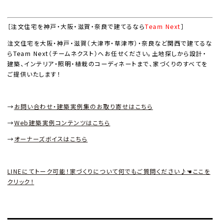
［注文住宅を神戸・大阪・滋賀・奈良で建てるなら
Team Next
］
注文住宅を大阪・神戸・滋賀（大津市・草津市）・奈良など関西で建てるな
ら
Team Next
（チームネクスト）へお任せください。土地探しから設計・
建築、インテリア・照明・植栽のコーディネートまで、家づくりのすべてを
ご提供いたします！
→
お問い合わせ・建築実例集のお取り寄せはこちら
→
Web
建築実例コンテンツはこちら
→
オーナーズボイスはこちら
LINEにてトーク可能！家づくりについて何でもご質問ください♪☚ここを
クリック！