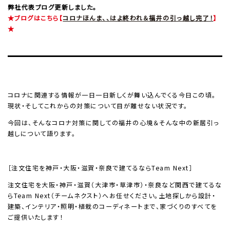
弊社代表ブログ更新しました。
★ブログはこちら【
コロナほんま、、はよ終われ＆福井の引っ越し完了！
】
★
コロナに関連する情報が一日一日新しくが舞い込んでくる今日この頃。
現状・そしてこれからの対策について目が離せない状況です。
今回は、そんなコロナ対策に関しての福井の心境＆そんな中の新居引っ
越しについて語ります。
［注文住宅を神戸・大阪・滋賀・奈良で建てるなら
Team Next
］
注文住宅を大阪・神戸・滋賀（大津市・草津市）・奈良など関西で建てるな
ら
Team Next
（チームネクスト）へお任せください。土地探しから設計・
建築、インテリア・照明・植栽のコーディネートまで、家づくりのすべてを
ご提供いたします！