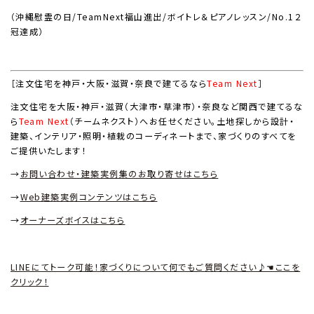
（沖縄慰霊の日/TeamNext福山進出/ボイトレ＆ピアノレッスン/No.1２
冠達成）
［注文住宅を神戸・大阪・滋賀・奈良で建てるなら
Team Next
］
注文住宅を大阪・神戸・滋賀（大津市・草津市）・奈良など関西で建てるな
ら
Team Next
（チームネクスト）へお任せください。土地探しから設計・
建築、インテリア・照明・植栽のコーディネートまで、家づくりのすべてを
ご提供いたします！
→
お問い合わせ・建築実例集のお取り寄せはこちら
→
Web
建築実例コンテンツはこちら
→
オーナーズボイスはこちら
LINEにてトーク可能！家づくりについて何でもご質問ください♪☚ここを
クリック！