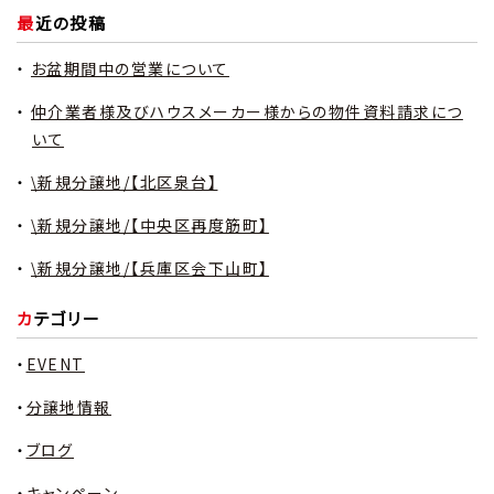
最近の投稿
お盆期間中の営業について
仲介業者様及びハウスメーカー様からの物件資料請求につ
いて
\新規分譲地/【北区泉台】
\新規分譲地/【中央区再度筋町】
\新規分譲地/【兵庫区会下山町】
カテゴリー
EVENT
分譲地情報
ブログ
キャンペーン