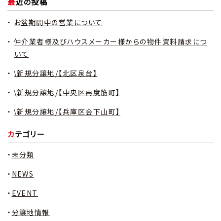
最近の投稿
お盆期間中の営業について
仲介業者様及びハウスメーカー様からの物件資料請求につ
いて
\新規分譲地/【北区泉台】
\新規分譲地/【中央区再度筋町】
\新規分譲地/【兵庫区会下山町】
カテゴリー
未分類
NEWS
EVENT
分譲地情報