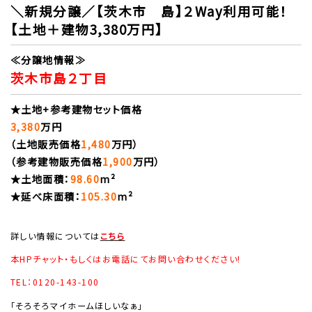
＼新規分譲／【茨木市 島】２Way利用可能！
【土地＋建物3,380万円】
≪分譲地情報≫
茨木市島２丁目
★土地+参考建物セット価格
3,380
万円
（土地販売価格
1,480
万円）
（参考建物販売価格
1,900
万円）
★土地面積：
98.60
m²
★延べ床面積：
105.30
m²
詳しい情報については
こちら
本HPチャット・もしくはお電話にてお問い合わせください!
TEL：0120-143-100
「そろそろマイホームほしいなぁ」