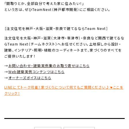
「間取りとか、全部自分で考えた家に住みたい！」
という方は、ぜひTeamNext（神戸都市開発）にご相談ください。
［注文住宅を神戸・大阪・滋賀・奈良で建てるならTeam Next］
注文住宅を大阪・神戸・滋賀（大津市・草津市）・奈良など関西で建てるな
らTeam Next（チームネクスト）へお任せください。土地探しから設計・
建築、インテリア・照明・植栽のコーディネートまで、家づくりのすべてを
ご提供いたします！
→
お問い合わせ・建築実例集のお取り寄せはこちら
→
Web建築実例コンテンツはこちら
→
オーナーズボイスはこちら
LINEにてトーク可能！家づくりについて何でもご質問ください♪☚ここを
クリック！