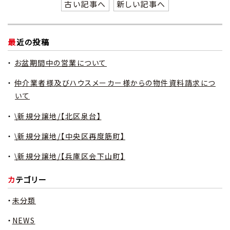
古い記事へ
新しい記事へ
最近の投稿
お盆期間中の営業について
仲介業者様及びハウスメーカー様からの物件資料請求につ
いて
\新規分譲地/【北区泉台】
\新規分譲地/【中央区再度筋町】
\新規分譲地/【兵庫区会下山町】
カテゴリー
未分類
NEWS