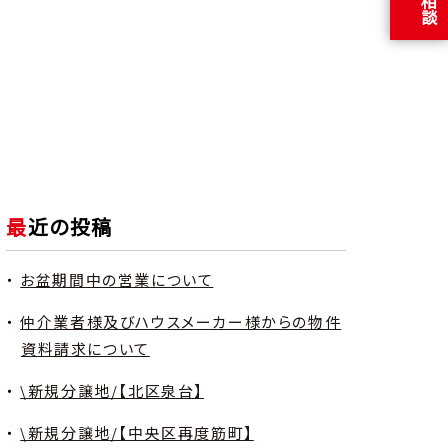
最近の投稿
お盆期間中の営業について
仲介業者様及びハウスメーカー様からの物件
資料請求について
\新規分譲地/【北区泉台】
\新規分譲地/【中央区再度筋町】