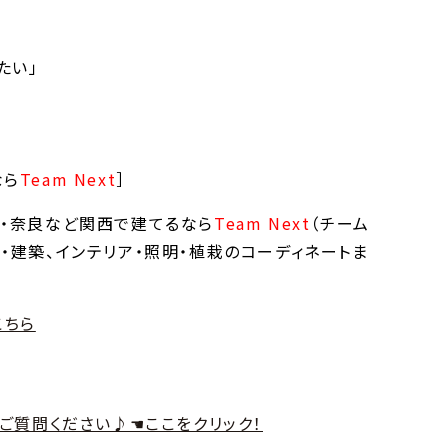
たい」
なら
Team Next
］
）・奈良など関西で建てるなら
Team Next
（チーム
・建築、インテリア・照明・植栽のコーディネートま
こちら
もご質問ください♪☚ここをクリック！