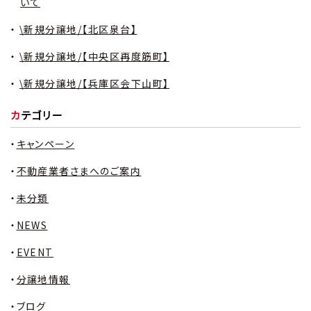
いて
\新規分譲地/【北区泉台】
\新規分譲地/【中央区再度筋町】
\新規分譲地/【兵庫区会下山町】
カテゴリー
キャンペーン
不動産業者さまへのご案内
未分類
NEWS
EVENT
分譲地情報
ブログ