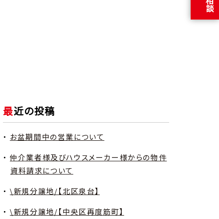
最近の投稿
お盆期間中の営業について
仲介業者様及びハウスメーカー様からの物件
資料請求について
\新規分譲地/【北区泉台】
\新規分譲地/【中央区再度筋町】