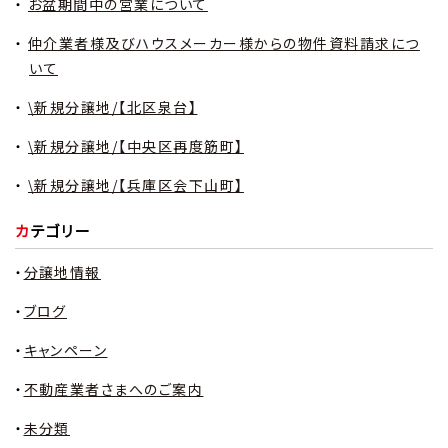
お盆期間中の営業について
仲介業者様及びハウスメーカー様からの物件資料請求につ
いて
\新規分譲地/【北区泉台】
\新規分譲地/【中央区再度筋町】
\新規分譲地/【兵庫区会下山町】
カテゴリー
分譲地情報
ブログ
キャンペーン
不動産業者さまへのご案内
未分類