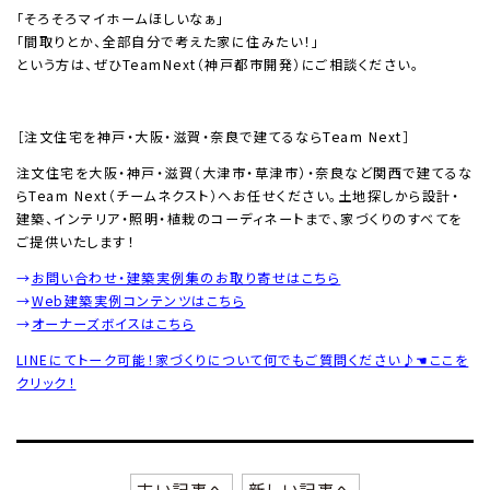
「そろそろマイホームほしいなぁ」
「間取りとか、全部自分で考えた家に住みたい！」
という方は、ぜひTeamNext（神戸都市開発）にご相談ください。
［注文住宅を神戸・大阪・滋賀・奈良で建てるならTeam Next］
注文住宅を大阪・神戸・滋賀（大津市・草津市）・奈良など関西で建てるな
らTeam Next（チームネクスト）へお任せください。土地探しから設計・
建築、インテリア・照明・植栽のコーディネートまで、家づくりのすべてを
ご提供いたします！
→
お問い合わせ・建築実例集のお取り寄せはこちら
→
Web建築実例コンテンツはこちら
→
オーナーズボイスはこちら
LINEにてトーク可能！家づくりについて何でもご質問ください♪☚ここを
クリック！
古い記事へ
新しい記事へ