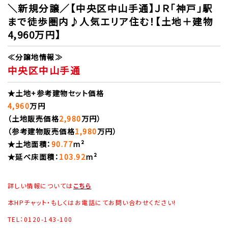
＼新規分譲／【中央区中山手通】ＪＲ「神戸」駅
まで徒歩圏内♪人気エリア住む！【土地＋建物
4,960万円】
≪分譲地情報≫
中央区中山手通
★土地+参考建物セット価格
4,960
万円
（土地販売価格
2,980
万円）
（参考建物販売価格
1,980
万円）
★土地面積：
90.77
m²
★延べ床面積：
103.92
m²
詳しい情報については
こちら
本HPチャット・もしくはお電話にてお問い合わせください!
TEL：0120-143-100