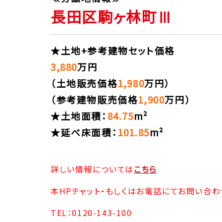
長田区駒ヶ林町Ⅲ
★土地+参考建物セット価格
3,880
万円
（土地販売価格
1,980
万円）
（参考建物販売価格
1,900
万円）
★土地面積：
84.75
m²
★延べ床面積：
101.85
m²
詳しい情報については
こちら
本HPチャット・もしくはお電話にてお問い合わ
TEL：0120-143-100