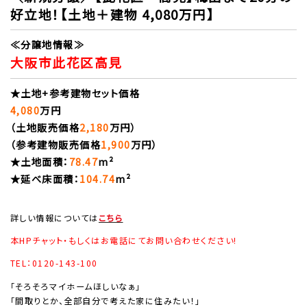
好立地！【土地＋建物 4,080万円】
≪分譲地情報≫
大阪市此花区高見
★土地+参考建物セット価格
4,080
万円
（土地販売価格
2,180
万円）
（参考建物販売価格
1,900
万円）
★土地面積：
78.47
m²
★延べ床面積：
104.74
m²
詳しい情報については
こちら
本HPチャット・もしくはお電話にてお問い合わせください!
TEL：0120-143-100
「そろそろマイホームほしいなぁ」
「間取りとか、全部自分で考えた家に住みたい！」