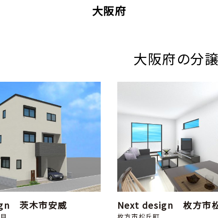
大阪府
大阪府の分
esign 茨木市安威
Next design 枚方
丁目
枚方市松丘町