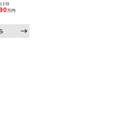
13分
90
万円
ら