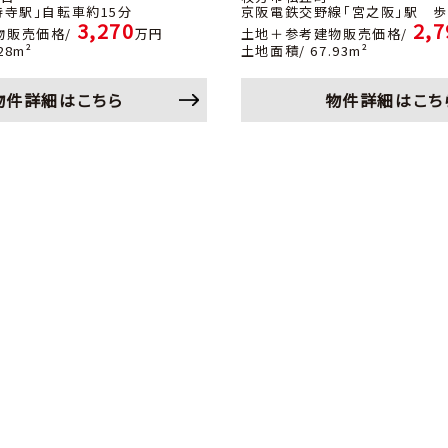
持寺駅」自転車約15分
京阪電鉄交野線「宮之阪」駅 歩
3,270
2,7
物販売価格/
万円
土地＋参考建物販売価格/
28m²
土地面積/ 67.93m²
物件詳細はこちら
物件詳細はこち