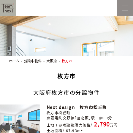
ホーム
分譲中物件
大阪府
枚方市
枚方市
大阪府枚方市の分譲物件
Next design 枚方市松丘町
枚方市松丘町
京阪電鉄交野線「宮之阪」駅 歩13分
2,790
土地＋参考建物販売価格/
万円
土地面積/ 67.93m²