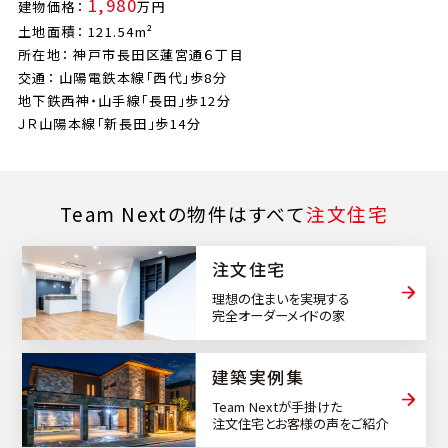
1,980
建物価格：
万円
土地面積： 121.54m²
所在地： 神戸市長田区蓮宮通６丁目
交通： 山陽電鉄本線「西代」歩8分
地下鉄西神・山手線「長田」歩12分
ＪＲ山陽本線「新長田」歩14分
Team Nextの物件はすべて
注文住宅
注文住宅
理想の住まいを実現する
完全オーダーメイドの家
建築実例集
Team Nextが手掛けた
注文住宅とお客様の声をご紹介