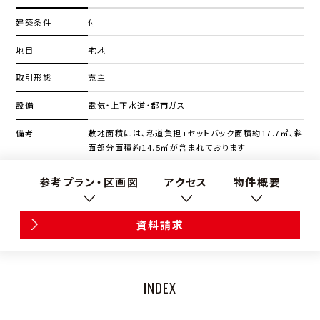
建築条件
付
地目
宅地
取引形態
売主
設備
電気・上下水道・都市ガス
備考
敷地面積には、私道負担+セットバック面積約17.7㎡、斜
面部分面積約14.5㎡が含まれております
参考プラン・区画図
アクセス
物件概要
資料請求
INDEX