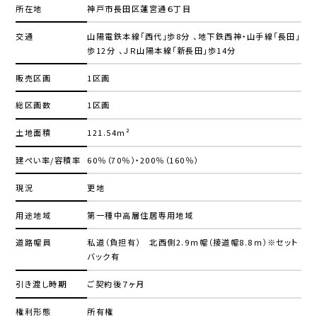
所在地
神戸市長田区蓮宮通６丁目
交通
山陽電鉄本線「西代」歩8分 、地下鉄西神・山手線「長田」
歩12分 、ＪＲ山陽本線「新長田」歩14分
販売区画
1区画
総区画数
1区画
土地面積
121.54m²
建ぺい率/容積率
60％（70％）・200％（160％）
現況
更地
用途地域
第一種中高層住居専用地域
道路幅員
私道（負担有） 北西側2.9ｍ幅（接道幅8.8ｍ）※セット
バック有
引き渡し時期
ご契約後７ヶ月
権利形態
所有権