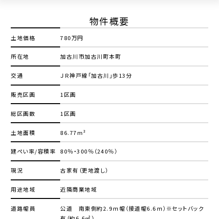
物件概要
土地価格
780万円
所在地
加古川市加古川町本町
交通
ＪＲ神戸線「加古川」歩13分
販売区画
1区画
総区画数
1区画
土地面積
86.77m²
建ぺい率/容積率
80％・300％（240％）
現況
古家有（更地渡し）
用途地域
近隣商業地域
道路幅員
公道 南東側約2.9ｍ幅（接道幅6.6ｍ）※セットバック
有（約6.6㎡）