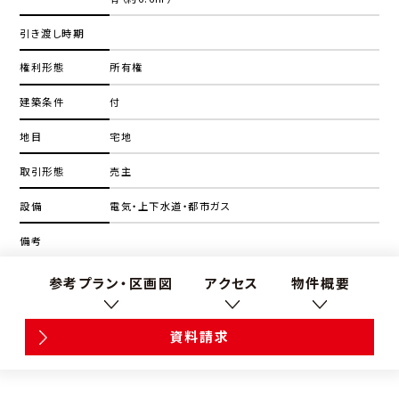
引き渡し時期
権利形態
所有権
建築条件
付
地目
宅地
取引形態
売主
設備
電気・上下水道・都市ガス
備考
参考プラン・区画図
アクセス
物件概要
資料請求