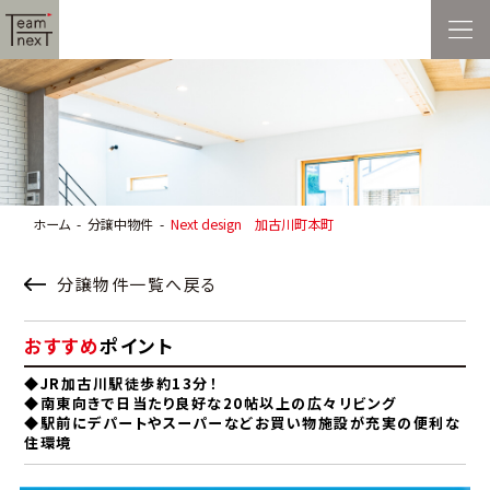
ホーム
分譲中物件
Next design 加古川町本町
分譲物件一覧へ戻る
おすすめ
ポイント
◆JR加古川駅徒歩約13分！
◆南東向きで日当たり良好な20帖以上の広々リビング
◆駅前にデパートやスーパーなどお買い物施設が充実の便利な
住環境