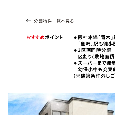
分譲物件一覧へ戻る
おすすめ
ポイント
🔸阪神本線「青木」
「魚崎」駅も徒歩
🔸3区画同時分譲
区割り(敷地面積
🔸スーパーまで徒
幼保小中も充実
（※建築条件外しご