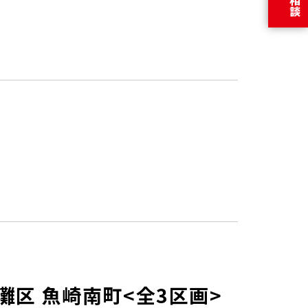
n 東灘区 魚崎南町<全3区画>