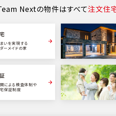
Team Nextの物件はすべて
注文住
宅
まいを実現する
ダーメイドの家
証
関による検査体制や
宅保証制度