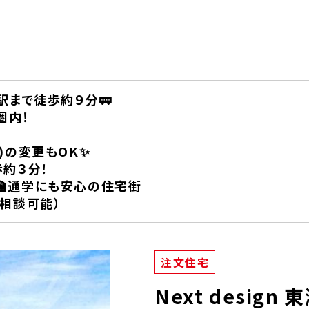
駅まで徒歩約９分🚃
圏内！
)の変更もOK✨
歩約３分！
通学にも安心の住宅街
相談可能）
注文住宅
Next desig