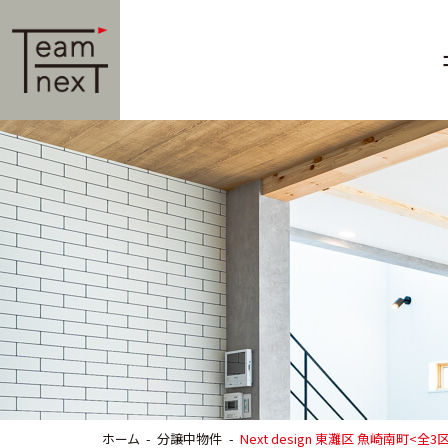
ホーム
分譲中物件
Next design 東灘区 魚崎南町<全3