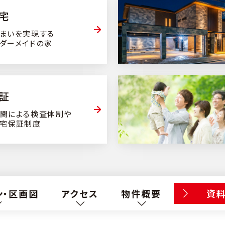
宅
まいを実現する
ダーメイドの家
証
関による検査体制や
宅保証制度
ン・区画図
アクセス
物件概要
資