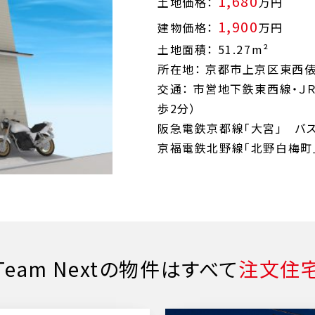
1,680
土地価格：
万円
1,900
建物価格：
万円
土地面積： 51.27m²
所在地： 京都市上京区東西
交通： 市営地下鉄東西線・Ｊ
歩2分）
阪急電鉄京都線「大宮」 バス
京福電鉄北野線「北野白梅町」
Team Nextの物件はすべて
注文住