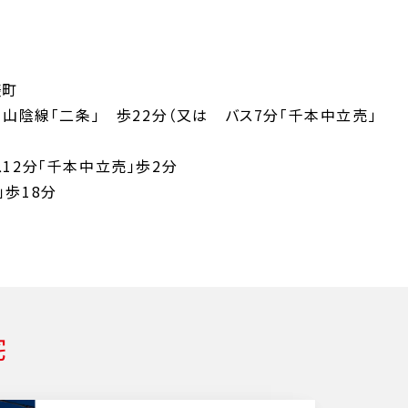
俵町
Ｒ山陰線「二条」 歩22分（又は バス7分「千本中立売」
12分「千本中立売」歩2分
歩18分
宅