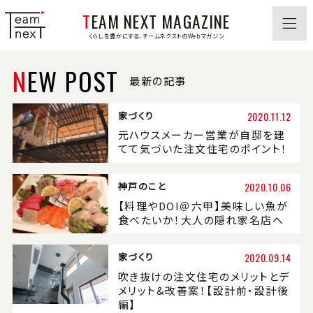
TEAM NEXT MAGAZINE
くらしを豊かにする、チームネクストのWebマガジン
NEW POST
最新の記事
家づくり
2020.11.12
元ハウスメーカー営業が自邸を建
てて気づいた注文住宅のポイント！
神戸のこと
2020.10.06
【料理やDOI＠六甲】美味しい魚が
食べたいか！大人の隠れ家名店へ
家づくり
2020.09.14
吹き抜けの注文住宅のメリットとデ
メリット&改善案！【設計前・設計後
編】