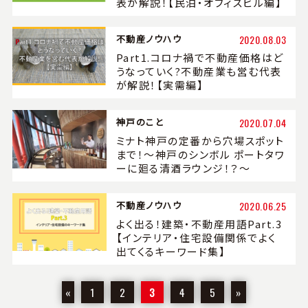
表が解説！【民泊・オフィスビル編】
不動産ノウハウ
2020.08.03
Part1.コロナ禍で不動産価格はど
うなっていく?不動産業も営む代表
が解説！【実需編】
神戸のこと
2020.07.04
ミナト神戸の定番から穴場スポット
まで！～神戸のシンボル ポートタワ
ーに廻る清酒ラウンジ！？～
不動産ノウハウ
2020.06.25
よく出る！建築・不動産用語Part.3
【インテリア・住宅設備関係でよく
出てくるキーワード集】
«
1
2
3
4
5
»